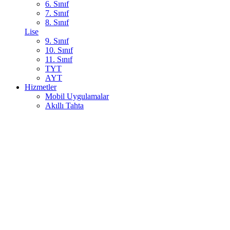
6. Sınıf
7. Sınıf
8. Sınıf
Lise
9. Sınıf
10. Sınıf
11. Sınıf
TYT
AYT
Hizmetler
Mobil Uygulamalar
Akıllı Tahta