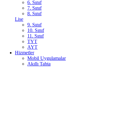
6. Sınıf
7. Sınıf
8. Sınıf
Lise
9. Sınıf
10. Sınıf
11. Sınıf
TYT
AYT
Hizmetler
Mobil Uygulamalar
Akıllı Tahta