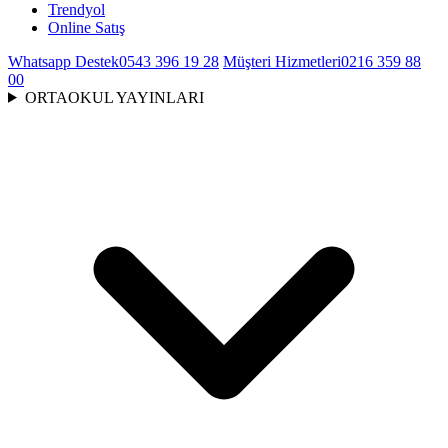
Trendyol
Online Satış
Whatsapp Destek
0543 396 19 28
Müşteri Hizmetleri
0216 359 88
00
ORTAOKUL YAYINLARI