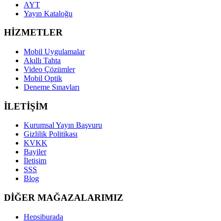
AYT
Yayın Kataloğu
HİZMETLER
Mobil Uygulamalar
Akıllı Tahta
Video Çözümler
Mobil Optik
Deneme Sınavları
İLETİŞİM
Kurumsal Yayın Başvuru
Gizlilik Politikası
KVKK
Bayiler
İletişim
SSS
Blog
DİĞER MAĞAZALARIMIZ
Hepsiburada