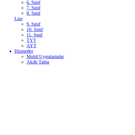
6. Sınıf
7. Sınıf
8. Sınıf
Lise
9. Sınıf
10. Sınıf
11. Sınıf
TYT
AYT
Hizmetler
Mobil Uygulamalar
Akıllı Tahta