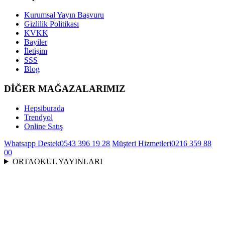
Kurumsal Yayın Başvuru
Gizlilik Politikası
KVKK
Bayiler
İletişim
SSS
Blog
DİĞER MAĞAZALARIMIZ
Hepsiburada
Trendyol
Online Satış
Whatsapp Destek
0543 396 19 28
Müşteri Hizmetleri
0216 359 88
00
ORTAOKUL YAYINLARI