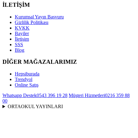
İLETİŞİM
Kurumsal Yayın Başvuru
Gizlilik Politikası
KVKK
Bayiler
İletişim
SSS
Blog
DİĞER MAĞAZALARIMIZ
Hepsiburada
Trendyol
Online Satış
Whatsapp Destek
0543 396 19 28
Müşteri Hizmetleri
0216 359 88
00
ORTAOKUL YAYINLARI