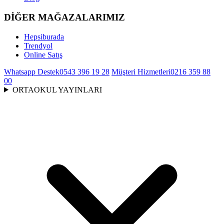
DİĞER MAĞAZALARIMIZ
Hepsiburada
Trendyol
Online Satış
Whatsapp Destek
0543 396 19 28
Müşteri Hizmetleri
0216 359 88
00
ORTAOKUL YAYINLARI