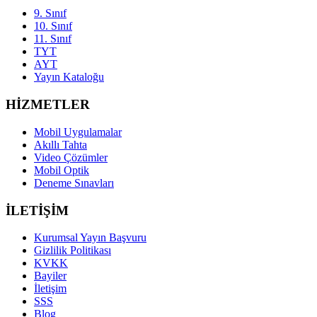
9. Sınıf
10. Sınıf
11. Sınıf
TYT
AYT
Yayın Kataloğu
HİZMETLER
Mobil Uygulamalar
Akıllı Tahta
Video Çözümler
Mobil Optik
Deneme Sınavları
İLETİŞİM
Kurumsal Yayın Başvuru
Gizlilik Politikası
KVKK
Bayiler
İletişim
SSS
Blog