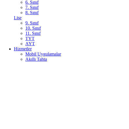
6. Sınıf
7. Sınıf
8. Sınıf
Lise
9. Sınıf
10. Sınıf
11. Sınıf
TYT
AYT
Hizmetler
Mobil Uygulamalar
Akıllı Tahta