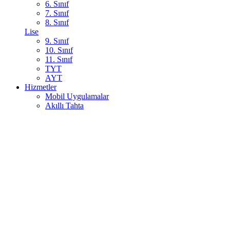
6. Sınıf
7. Sınıf
8. Sınıf
Lise
9. Sınıf
10. Sınıf
11. Sınıf
TYT
AYT
Hizmetler
Mobil Uygulamalar
Akıllı Tahta