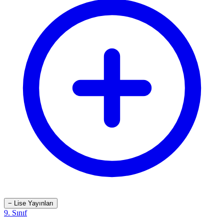
−
Lise Yayınları
9. Sınıf