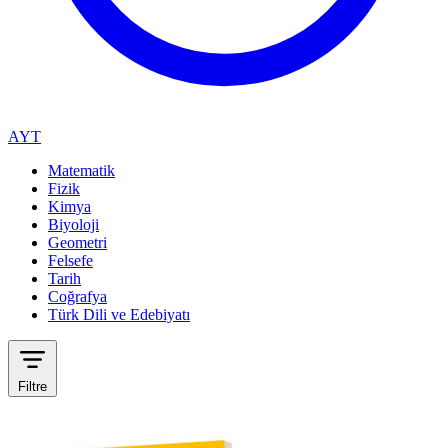
AYT
Matematik
Fizik
Kimya
Biyoloji
Geometri
Felsefe
Tarih
Coğrafya
Türk Dili ve Edebiyatı
Filtre