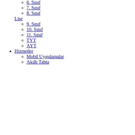
6. Sınıf
7. Sınıf
8. Sınıf
Lise
9. Sınıf
10. Sınıf
11. Sınıf
TYT
AYT
Hizmetler
Mobil Uygulamalar
Akıllı Tahta