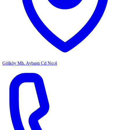
Gölköy Mh. Aybastı Cd No:4