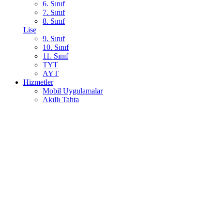
6. Sınıf
7. Sınıf
8. Sınıf
Lise
9. Sınıf
10. Sınıf
11. Sınıf
TYT
AYT
Hizmetler
Mobil Uygulamalar
Akıllı Tahta