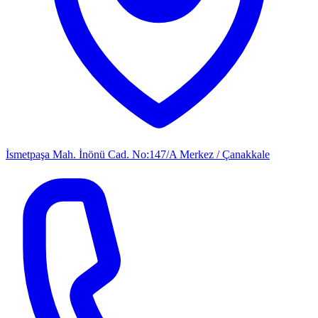
İsmetpaşa Mah. İnönü Cad. No:147/A Merkez / Çanakkale