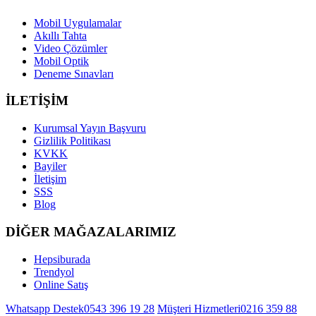
Mobil Uygulamalar
Akıllı Tahta
Video Çözümler
Mobil Optik
Deneme Sınavları
İLETİŞİM
Kurumsal Yayın Başvuru
Gizlilik Politikası
KVKK
Bayiler
İletişim
SSS
Blog
DİĞER MAĞAZALARIMIZ
Hepsiburada
Trendyol
Online Satış
Whatsapp Destek
0543 396 19 28
Müşteri Hizmetleri
0216 359 88