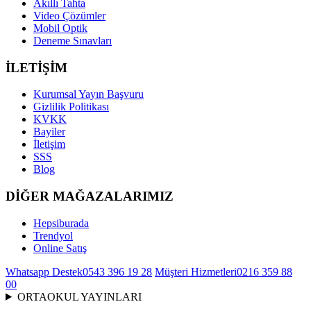
Akıllı Tahta
Video Çözümler
Mobil Optik
Deneme Sınavları
İLETİŞİM
Kurumsal Yayın Başvuru
Gizlilik Politikası
KVKK
Bayiler
İletişim
SSS
Blog
DİĞER MAĞAZALARIMIZ
Hepsiburada
Trendyol
Online Satış
Whatsapp Destek
0543 396 19 28
Müşteri Hizmetleri
0216 359 88
00
ORTAOKUL YAYINLARI