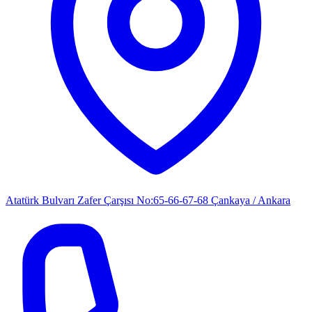
Atatürk Bulvarı Zafer Çarşısı No:65-66-67-68 Çankaya / Ankara