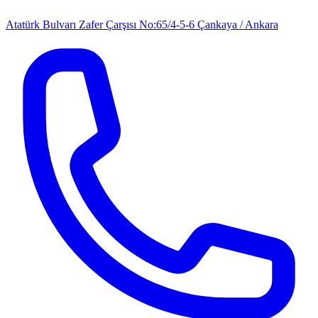
Atatürk Bulvarı Zafer Çarşısı No:65/4-5-6 Çankaya / Ankara