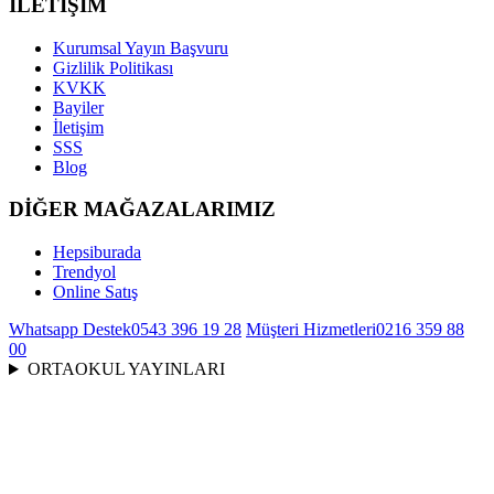
İLETİŞİM
Kurumsal Yayın Başvuru
Gizlilik Politikası
KVKK
Bayiler
İletişim
SSS
Blog
DİĞER MAĞAZALARIMIZ
Hepsiburada
Trendyol
Online Satış
Whatsapp Destek
0543 396 19 28
Müşteri Hizmetleri
0216 359 88
00
ORTAOKUL YAYINLARI